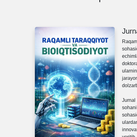
Jurn
Raqamli
sohasi
echiml
doktor
ularn
jarayo
dolzarb
Jurnal
sohani
sohasid
ularda
innova
yoriti