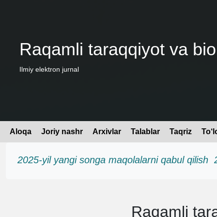
Raqamli taraqqiyot va bio
Ilmiy elektron jurnal
Aloqa
Joriy nashr
Arxivlar
Talablar
Taqriz
To‘l
2025-yil yangi songa maqolalarni qabul qilis
Raqamli taraq