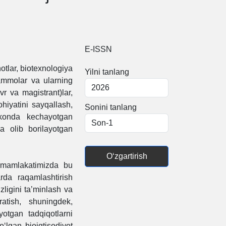
E-ISSN
hotlar, biotexnologiya
Yilni tanlang
uammolar va ularning
vr va magistrant)lar,
ohiyatini sayqallash,
Sonini tanlang
akonda kechayotgan
da olib borilayotgan
O‘zgartirish
, mamlakatimizda bu
arda raqamlashtirish
zligini ta’minlash va
atish, shuningdek,
yotgan tadqiqotlarni
‘lgan bioiqtisodiyot