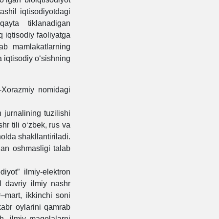
ashil iqtisodiyotdagi
qayta tiklanadigan
 iqtisodiy faoliyatga
plab mamlakatlarning
a iqtisodiy o‘sishning
-Xorazmiy nomidagi
jurnalining tuzilishi
r tili o‘zbek, rus va
olda shakllantiriladi.
an oshmasligi talab
iyot” ilmiy-elektron
l davriy ilmiy nashr
r–mart, ikkinchi soni
kabr oylarini qamrab
h, ilmiy maqolalarni