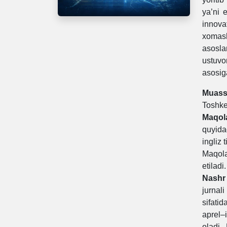
ya’ni 
innov
xomash
asosla
ustuvor
asosig
Muass
Toshken
Maqolal
quyidag
ingliz 
Maqola
etiladi.
Nashr 
jurnal
sifati
aprel–
oladi.