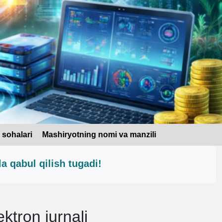
 sohalari
Mashiryotning nomi va manzili
a qabul qilish tugadi!
ektron jurnali