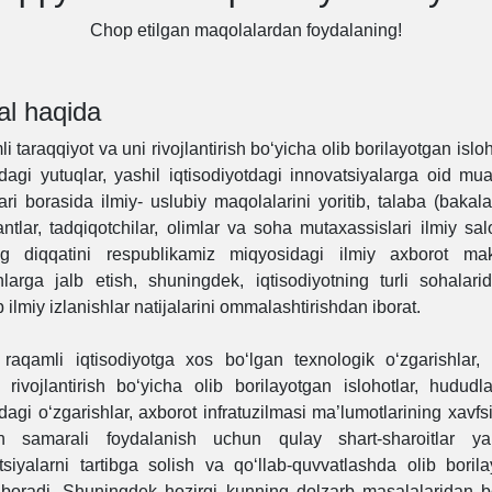
Chop etilgan maqolalardan foydalaning!
al haqida
 taraqqiyot va uni rivojlantirish bo‘yicha olib borilayotgan islo
dagi yutuqlar, yashil iqtisodiyotdagi innovatsiyalarga oid m
ari borasida ilmiy- uslubiy maqolalarini yoritib, talaba (bakala
antlar, tadqiqotchilar, olimlar va soha mutaxassislari ilmiy sal
ing diqqatini respublikamiz miqyosidagi ilmiy axborot m
nlarga jalb etish, shuningdek, iqtisodiyotning turli sohalari
 ilmiy izlanishlar natijalarini ommalashtirishdan iborat.
 raqamli iqtisodiyotga xos bo‘lgan texnologik o‘zgarishlar
 rivojlantirish bo‘yicha olib borilayotgan islohotlar, hududl
agi o‘zgarishlar, axborot infratuzilmasi ma’lumotlarining xavfsi
n samarali foydalanish uchun qulay shart-sharoitlar yar
tsiyalarni tartibga solish va qo‘llab-quvvatlashda olib borila
b boradi. Shuningdek hozirgi kunning dolzarb masalalaridan bo