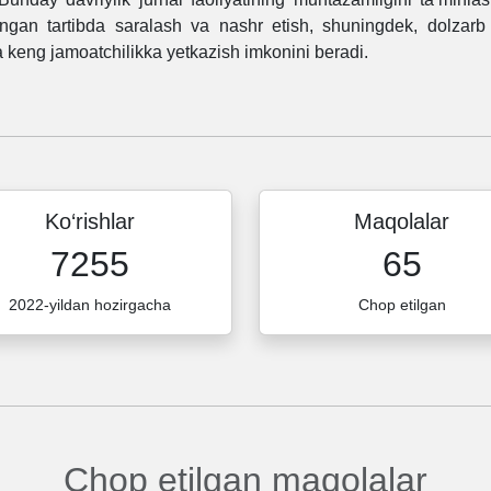
angan tartibda saralash va nashr etish, shuningdek, dolzarb i
a keng jamoatchilikka yetkazish imkonini beradi.
Ko‘rishlar
Maqolalar
7255
65
2022-yildan hozirgacha
Chop etilgan
Chop etilgan maqolalar