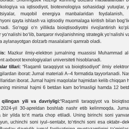
ekologiya va iqtisodiyot, biotexnologiya sohasidagi yutuqlar, y
atsiyalar, muqobil energiya manbalaridan foydalanish, 
yoni qayta ishlash va iqtisodiy muomalaga kiritish bilan bog‘liq
nadi. So‘nggi o‘n yillikda bioiqtisodiyotni rivojlantirish ko‘
 yo‘nalishi bo‘lib, barqaror rivojlanishning strategik yo‘nalishi v
a aylanayotgan dolzarb masalalarni qamrab oladi.
is:
Mazkur ilmiy-elektron jurnalning muassisi Muhammad al
t axborot texnologiyalari universiteti hisoblanadi.
ar tillari:
“Raqamli taraqqiyot va bioiqtisodiyot” ilmiy elektron 
ilardan iborat: Jurnal materiali A–4 formatida tayyorlanadi. Nash
tillaridan iborat. Jurnal hajmi maqolalar hajmidan kelib chiqqan h
ning minimal hajmi 6 betdan kam bo‘lmasligi hamda 12 betd
qilingan yili va davriyligi:
“Raqamli taraqqiyot va bioiqtisod
i 2024-yil 30-apreldan boshlab nashr etib kelinmoqda. Jurna
da bir yilda to‘rt marta chop etiladi. Uning birinchi soni yanva
iyun, uchinchi soni iyul–sentabr, to‘rtinchi soni esa oktabr–de
 Bunday davriylik jurnal faoliyatining muntazamligini ta’minlas