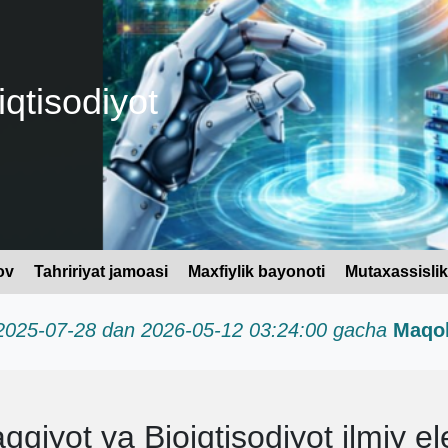
iqtisodiyot
ov
Tahririyat jamoasi
Maxfiylik bayonoti
Mutaxassislik
h 2025-07-28 dan 2026-05-12 03:24:00 gacha
Maqol
qiyot va Bioiqtisodiyot ilmiy el